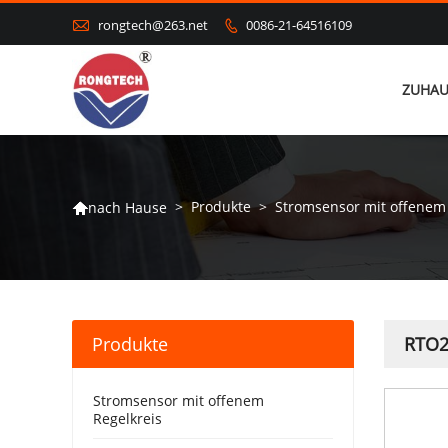

rongtech@263.net
0086-21-64516109

ZUHAU
>
Produkte
>
Stromsensor mit offenem 
nach Hause

Produkte
RTO2
Stromsensor mit offenem
Regelkreis