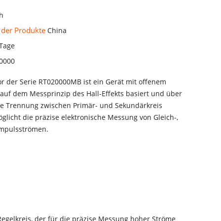
h
 der Produkte
China
 Tage
0000
r der Serie RT020000MB ist ein Gerät mit offenem
 auf dem Messprinzip des Hall-Effekts basiert und über
he Trennung zwischen Primär- und Sekundärkreis
öglicht die präzise elektronische Messung von Gleich-,
Impulsströmen.
Regelkreis, der für die präzise Messung hoher Ströme