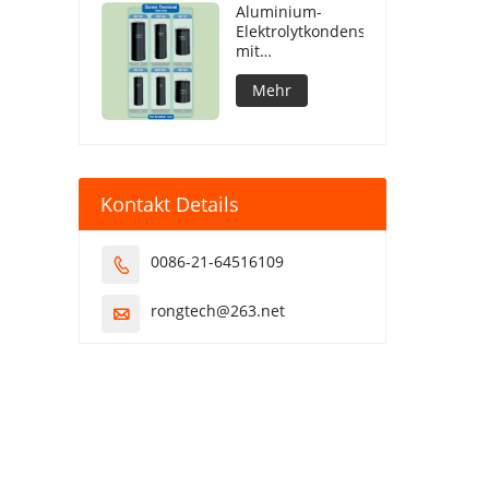
Aluminium-
Elektrolytkondensatoren
mit
Schraubanschluss
Mehr
Kontakt Details
0086-21-64516109

rongtech@263.net
