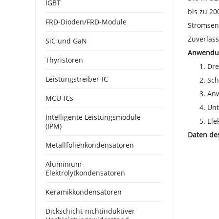
IGBT
bis zu 20
FRD-Dioden/FRD-Module
Stromsens
Zuverläss
SiC und GaN
Anwendun
Thyristoren
Dre
Leistungstreiber-IC
Sc
Anw
MCU-ICs
Unt
Intelligente Leistungsmodule
Ele
(IPM)
Daten des
Metallfolienkondensatoren
Aluminium-
Elektrolytkondensatoren
Keramikkondensatoren
Dickschicht-nichtinduktiver