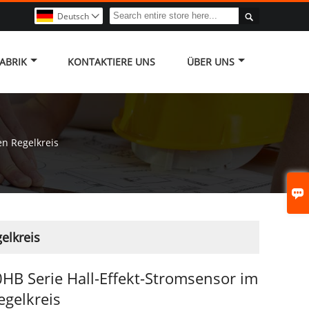

Deutsch

ABRIK
KONTAKTIERE UNS
ÜBER UNS
en Regelkreis

elkreis
B Serie Hall-Effekt-Stromsensor im
egelkreis