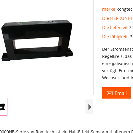
marke
Rongtec
Die HERKUNFT
Die lieferzeit
7
Die fähigkeit,
3
Der Stromsenso
Regelkreis, das
eine galvanisc
verfügt. Er erm
Wechsel- und 

Email
000HB-Serie von Rongtech ist ein Hall-Effekt-Sensor mit offenem 