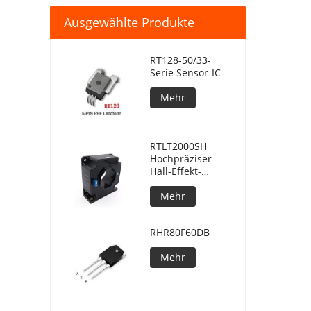
Ausgewählte Produkte
RT128-50/33-
Serie Sensor-IC
Mehr
RTLT2000SH
Hochpräziser
Hall-Effekt-
Stromsensor im
geschlossenen
Mehr
Regelkreis
RHR80F60DB
Mehr