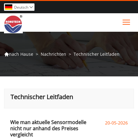
Deutsch

Tog
>
Nachrichten
>
Technischer Leitfaden
nach Hause

Technischer Leitfaden
Wie man aktuelle Sensormodelle
20-05-2026
nicht nur anhand des Preises
vergleicht