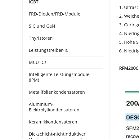
IGBT
1. Ultras
FRD-Dioden/FRD-Module
2. Weich
3. Gering
SiC und GaN
4. Niedr
Thyristoren
5. Hohe S
Leistungstreiber-IC
6. Niedri
MCU-ICs
RFM200C
Intelligente Leistungsmodule
(IPM)
Metallfolienkondensatoren
Aluminium-
Elektrolytkondensatoren
Keramikkondensatoren
Dickschicht-nichtinduktiver