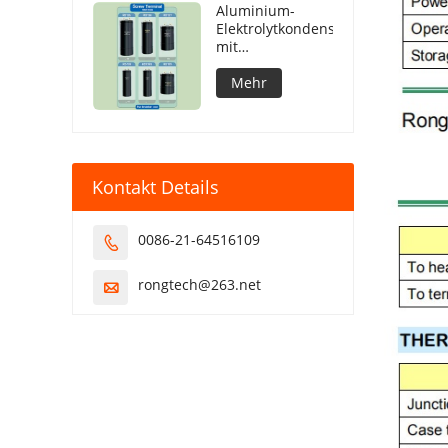
Aluminium-
Elektrolytkondensatoren
mit
Schraubanschluss
Mehr
Kontakt Details
0086-21-64516109

rongtech@263.net
