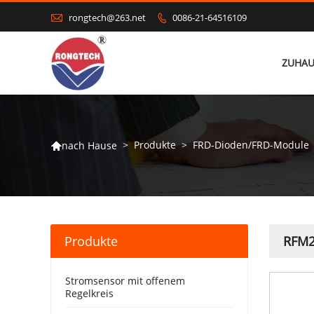

rongtech@263.net
0086-21-64516109

ZUHAU
>
Produkte
>
FRD-Dioden/FRD-Module
nach Hause

Produkte
RFM2
Stromsensor mit offenem
Regelkreis