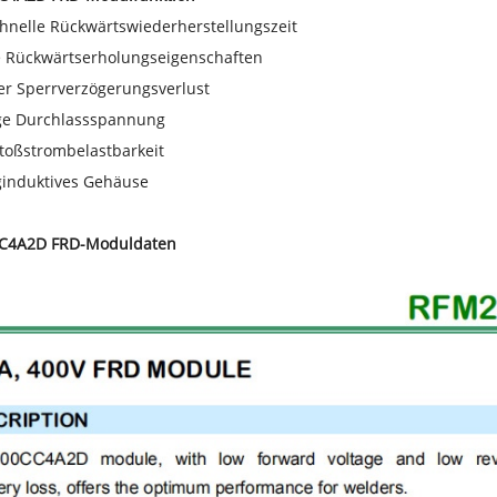
chnelle Rückwärtswiederherstellungszeit
e Rückwärtserholungseigenschaften
er Sperrverzögerungsverlust
ige Durchlassspannung
toßstrombelastbarkeit
ginduktives Gehäuse
C4A2D FRD-Moduldaten