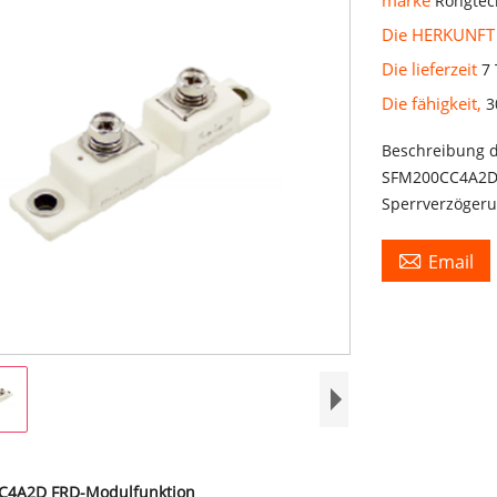
Rongtec
Die HERKUNFT
Die lieferzeit
7
Die fähigkeit,
3
Beschreibung 
SFM200CC4A2D 
Sperrverzögeru

Email
4A2D FRD-Modulfunktion