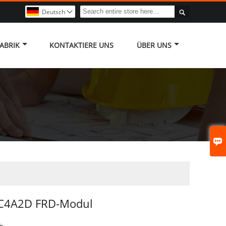

Deutsch

ABRIK
KONTAKTIERE UNS
ÜBER UNS

C4A2D FRD-Modul