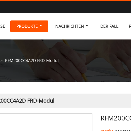
SE
PRODUKTE
NACHRICHTEN
DER FALL
F
>
RFM200CC4A2D FRD-Modul
00CC4A2D FRD-Modul
RFM200C
marke