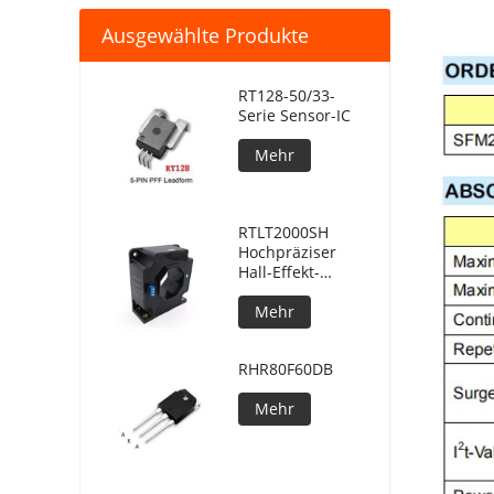
Ausgewählte Produkte
RT128-50/33-
Serie Sensor-IC
Mehr
RTLT2000SH
Hochpräziser
Hall-Effekt-
Stromsensor im
geschlossenen
Mehr
Regelkreis
RHR80F60DB
Mehr